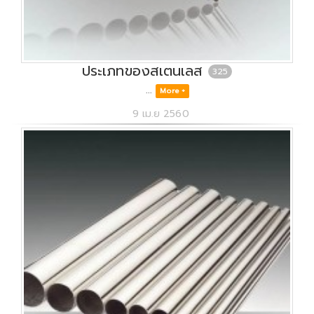
ประเภทของสเตนเลส
325
...
More +
9 เม.ย 2560