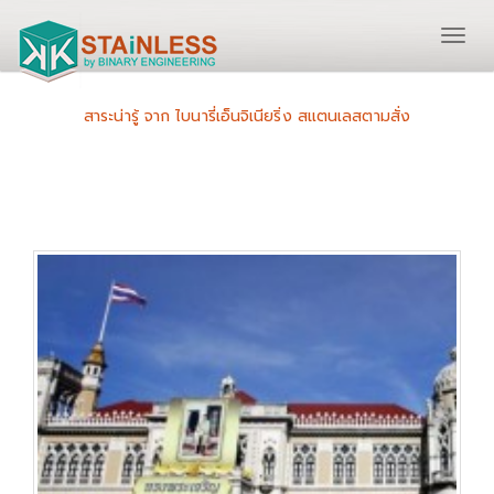
สาระน่ารู้ จาก ไบนารี่เอ็นจิเนียริ่ง สแตนเลสตามสั่ง